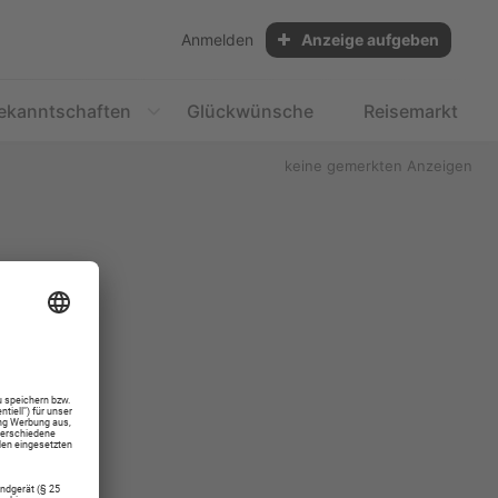
Anmelden
Anzeige aufgeben
ekanntschaften
Glückwünsche
Reisemarkt
keine gemerkten Anzeigen