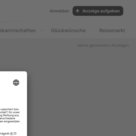
Anmelden
Anzeige aufgeben
ekanntschaften
Glückwünsche
Reisemarkt
keine gemerkten Anzeigen