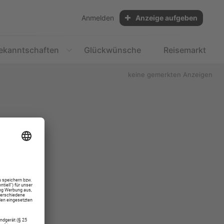
Anmelden
Anzeige aufgeben
ekanntschaften
Glückwünsche
Reisemarkt
keine gemerkten Anzeigen