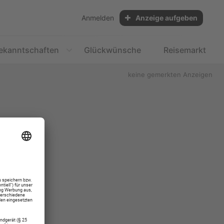
Anmelden
Anzeige aufgeben
ekanntschaften
Glückwünsche
Reisemarkt
keine gemerkten Anzeigen