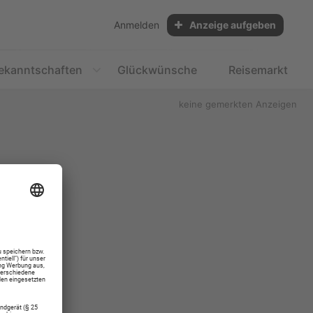
Anmelden
Anzeige aufgeben
ekanntschaften
Glückwünsche
Reisemarkt
keine gemerkten Anzeigen