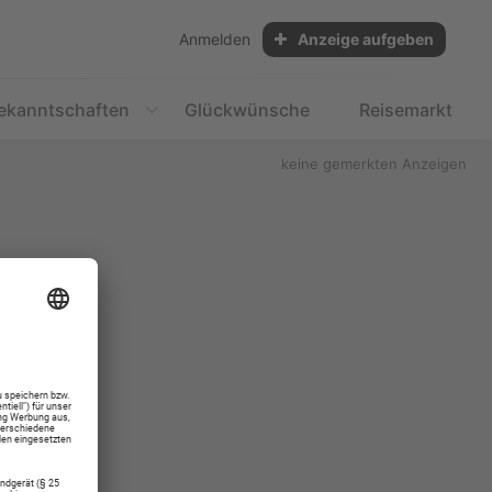
Anmelden
Anzeige aufgeben
ekanntschaften
Glückwünsche
Reisemarkt
keine gemerkten Anzeigen