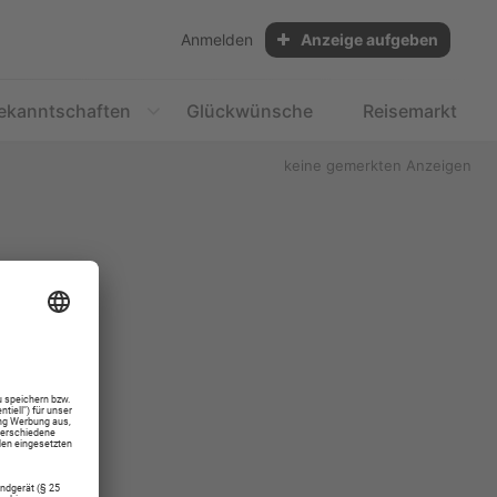
Anmelden
Anzeige aufgeben
ekanntschaften
Glückwünsche
Reisemarkt
keine gemerkten Anzeigen