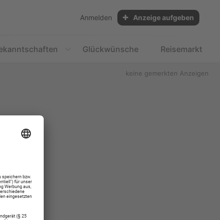
Anmelden
Anzeige aufgeben
ekanntschaften
Glückwünsche
Reisemarkt
keine gemerkten Anzeigen