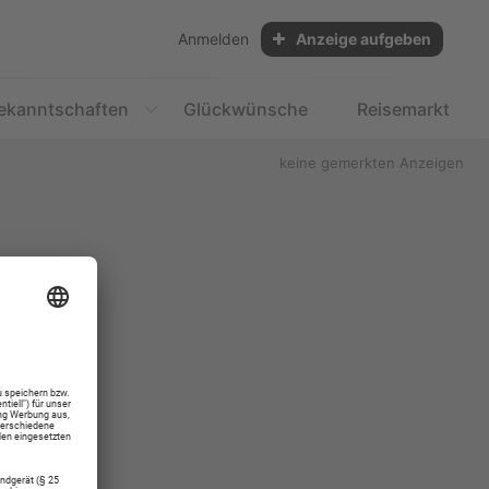
Anmelden
Anzeige aufgeben
ekanntschaften
Glückwünsche
Reisemarkt
keine gemerkten Anzeigen