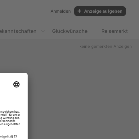
Anmelden
Anzeige aufgeben
ekanntschaften
Glückwünsche
Reisemarkt
keine gemerkten Anzeigen