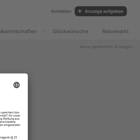
Anmelden
Anzeige aufgeben
ekanntschaften
Glückwünsche
Reisemarkt
keine gemerkten Anzeigen