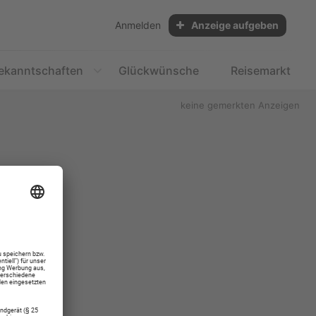
Anmelden
Anzeige aufgeben
ekanntschaften
Glückwünsche
Reisemarkt
keine gemerkten Anzeigen