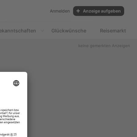
Anmelden
Anzeige aufgeben
ekanntschaften
Glückwünsche
Reisemarkt
keine gemerkten Anzeigen