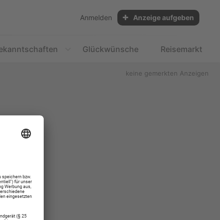
Anmelden
Anzeige aufgeben
ekanntschaften
Glückwünsche
Reisemarkt
keine gemerkten Anzeigen