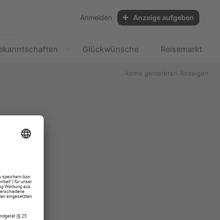
Anmelden
Anzeige aufgeben
ekanntschaften
Glückwünsche
Reisemarkt
keine gemerkten Anzeigen