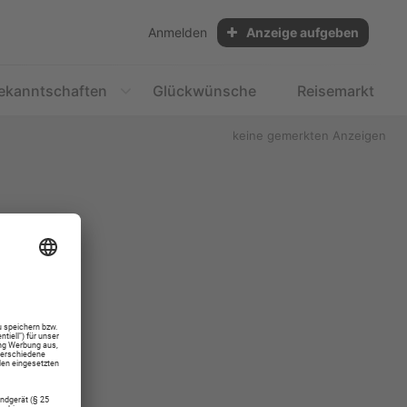
Anmelden
Anzeige aufgeben
ekanntschaften
Glückwünsche
Reisemarkt
keine gemerkten Anzeigen