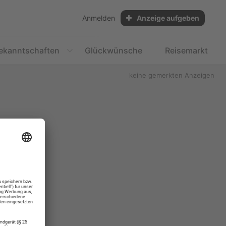
Anmelden
Anzeige aufgeben
ekanntschaften
Glückwünsche
Reisemarkt
keine gemerkten Anzeigen