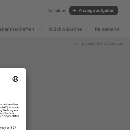
Anmelden
Anzeige aufgeben
ekanntschaften
Glückwünsche
Reisemarkt
keine gemerkten Anzeigen