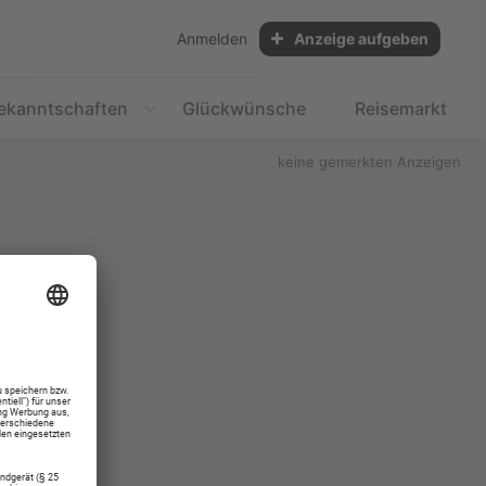
Anmelden
Anzeige aufgeben
ekanntschaften
Glückwünsche
Reisemarkt
keine gemerkten Anzeigen