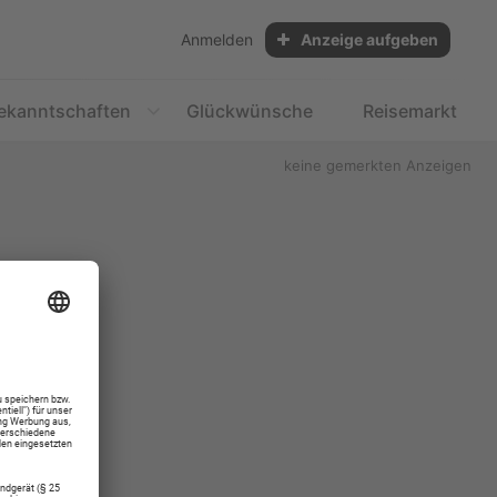
Anmelden
Anzeige aufgeben
ekanntschaften
Glückwünsche
Reisemarkt
keine gemerkten Anzeigen