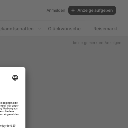
Anmelden
Anzeige aufgeben
ekanntschaften
Glückwünsche
Reisemarkt
keine gemerkten Anzeigen