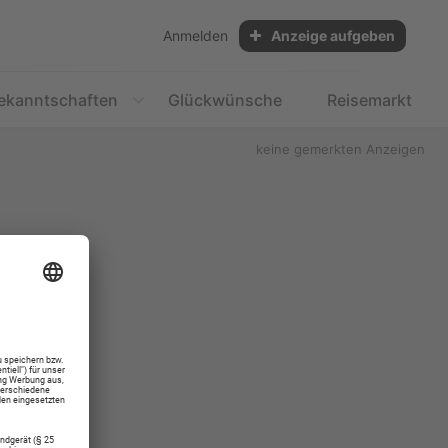
Anmelden
Anzeige aufgeben
ekanntschaften
Glückwünsche
Reisemarkt
keine gemerkten Anzeigen