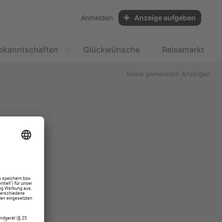
Anmelden
Anzeige aufgeben
ekanntschaften
Glückwünsche
Reisemarkt
keine gemerkten Anzeigen