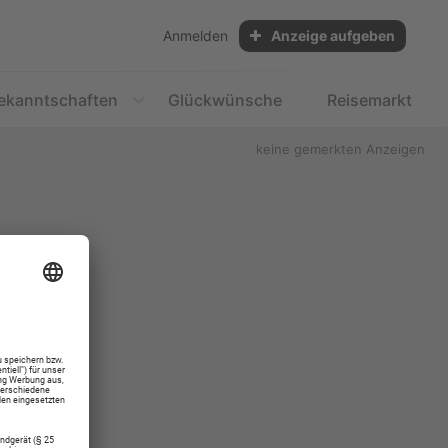
Anmelden
Anzeige aufgeben
ekanntschaften
Glückwünsche
Reisemarkt
keine gemerkten Anzeigen