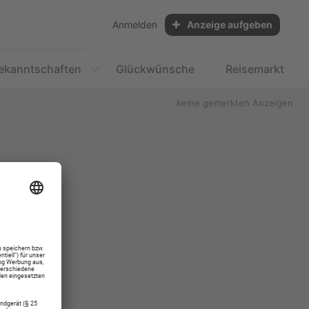
Anmelden
Anzeige aufgeben
ekanntschaften
Glückwünsche
Reisemarkt
keine gemerkten Anzeigen