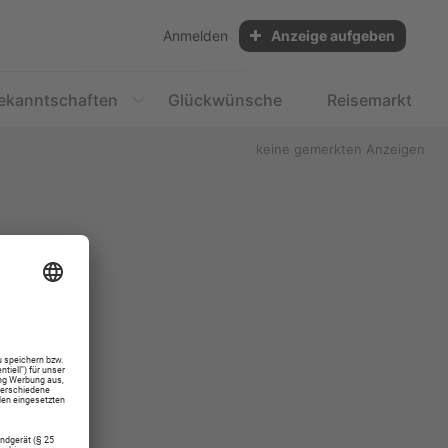
Anmelden
Anzeige aufgeben
ekanntschaften
Glückwünsche
Reisemarkt
keine gemerkten Anzeigen