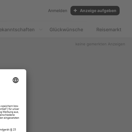
Anmelden
Anzeige aufgeben
ekanntschaften
Glückwünsche
Reisemarkt
keine gemerkten Anzeigen