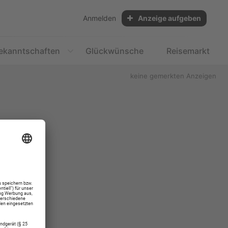
Anmelden
Anzeige aufgeben
ekanntschaften
Glückwünsche
Reisemarkt
keine gemerkten Anzeigen