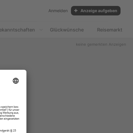
Anmelden
Anzeige aufgeben
ekanntschaften
Glückwünsche
Reisemarkt
keine gemerkten Anzeigen