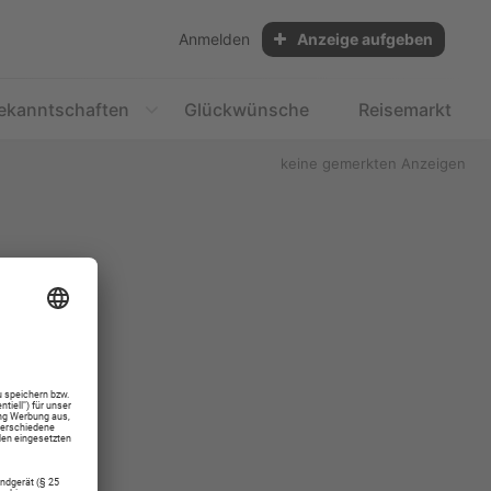
Anmelden
Anzeige aufgeben
ekanntschaften
Glückwünsche
Reisemarkt
keine gemerkten Anzeigen