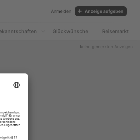
Anmelden
Anzeige aufgeben
ekanntschaften
Glückwünsche
Reisemarkt
keine gemerkten Anzeigen