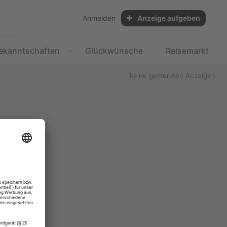
Anmelden
Anzeige aufgeben
ekanntschaften
Glückwünsche
Reisemarkt
keine gemerkten Anzeigen