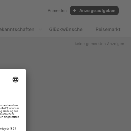
Anmelden
Anzeige aufgeben
ekanntschaften
Glückwünsche
Reisemarkt
keine gemerkten Anzeigen