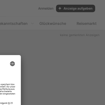
Anmelden
Anzeige aufgeben
ekanntschaften
Glückwünsche
Reisemarkt
keine gemerkten Anzeigen