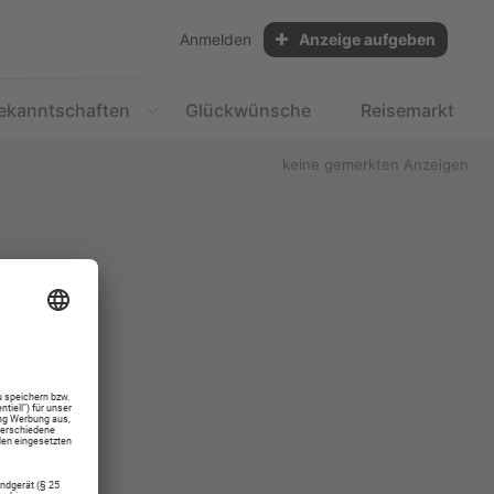
Anmelden
Anzeige aufgeben
ekanntschaften
Glückwünsche
Reisemarkt
keine gemerkten Anzeigen