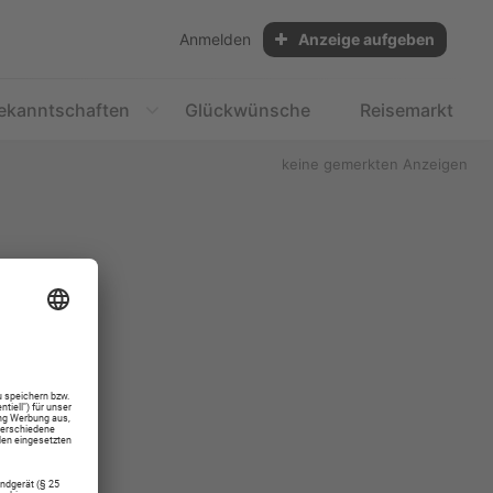
Anmelden
Anzeige aufgeben
ekanntschaften
Glückwünsche
Reisemarkt
keine gemerkten Anzeigen