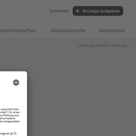
Anmelden
Anzeige aufgeben
ekanntschaften
Glückwünsche
Reisemarkt
keine gemerkten Anzeigen