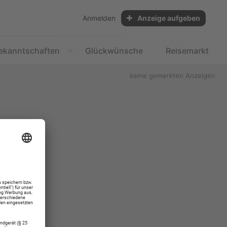
Anmelden
Anzeige aufgeben
ekanntschaften
Glückwünsche
Reisemarkt
keine gemerkten Anzeigen