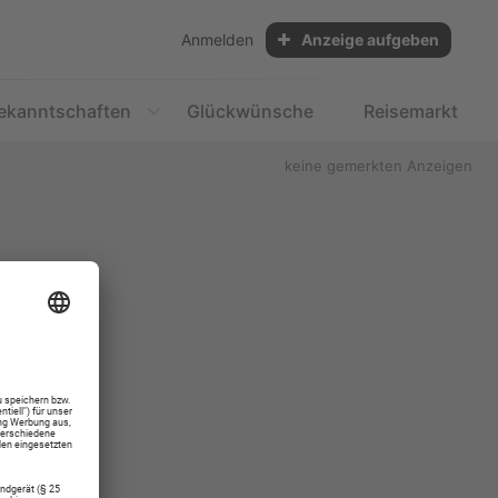
Anmelden
Anzeige aufgeben
ekanntschaften
Glückwünsche
Reisemarkt
keine gemerkten Anzeigen