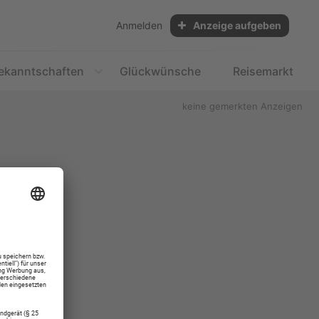
Anmelden
Anzeige aufgeben
ekanntschaften
Glückwünsche
Reisemarkt
keine gemerkten Anzeigen