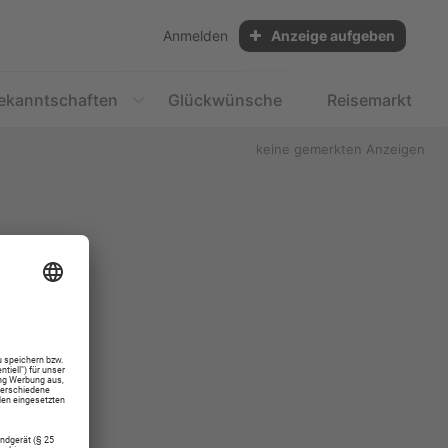
Anmelden
Anzeige aufgeben
ekanntschaften
Glückwünsche
Reisemarkt
keine gemerkten Anzeigen