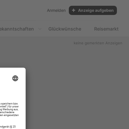
Anmelden
Anzeige aufgeben
ekanntschaften
Glückwünsche
Reisemarkt
keine gemerkten Anzeigen