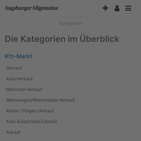
Accessibility-
Modus
aktivieren
Kategorien
zur
Navigation
Die Kategorien im Überblick
zum
Inhalt
Kfz-Markt
Verkauf
Auto-Verkauf
Motorrad-Verkauf
Wohnwagen/Wohnmobile-Verkauf
Reifen / Felgen-Verkauf
Auto-Ersatzteile/Zubehör
Ankauf