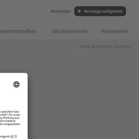
Anmelden
Anzeige aufgeben
ekanntschaften
Glückwünsche
Reisemarkt
keine gemerkten Anzeigen