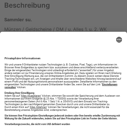
Beschreibung
Sammler su.
Münzen / Geldscheine / DM / u. Alles 1. u. 2. WK
Tel. 0171/3393625
Verstoß melden
Eigene Anzeige erstellen
Jetzt Anzeige aufgeben