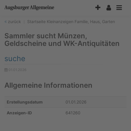
Accessibility-
Modus
aktivieren
zurück
Startseite
Kleinanzeigen
Familie, Haus, Garten
zur
Navigation
Sammler sucht Münzen,
zum
Inhalt
Geldscheine und WK-Antiquitäten
suche
01.01.2026
Allgemeine Informationen
Erstellungsdatum
01.01.2026
Anzeigen-ID
641260