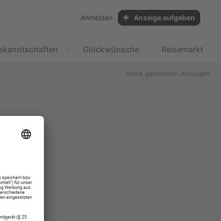
Anmelden
Anzeige aufgeben
ekanntschaften
Glückwünsche
Reisemarkt
keine gemerkten Anzeigen