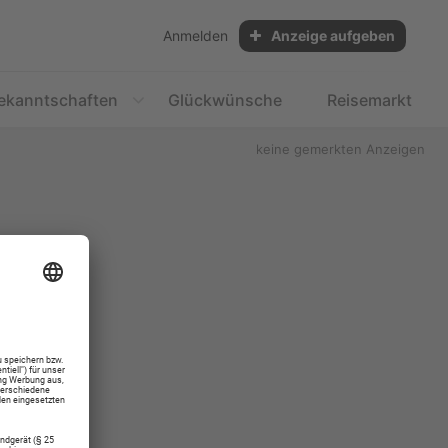
Anmelden
Anzeige aufgeben
ekanntschaften
Glückwünsche
Reisemarkt
keine gemerkten Anzeigen