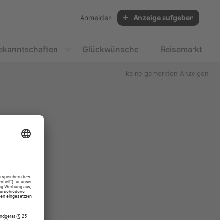
Anmelden
Anzeige aufgeben
ekanntschaften
Glückwünsche
Reisemarkt
keine gemerkten Anzeigen